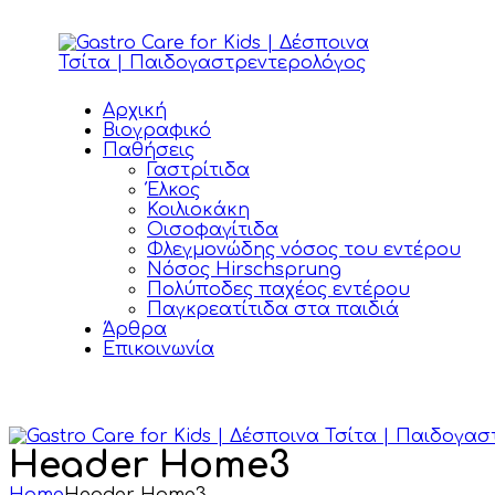
Αρχική
Βιογραφικό
Παθήσεις
Γαστρίτιδα
Έλκος
Κοιλιοκάκη
Οισοφαγίτιδα
Φλεγμονώδης νόσος του εντέρου
Νόσος Hirschsprung
Πολύποδες παχέος εντέρου
Παγκρεατίτιδα στα παιδιά
Άρθρα
Επικοινωνία
Header Home3