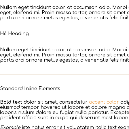
Nullam eget tincidunt dolor, at accumsan odio. Morbi 
eget, eleifend mi. Proin massa tortor, ornare sit amet
porta orci ornare metus egestas, a venenatis felis fini
H6 Heading
Nullam eget tincidunt dolor, at accumsan odio. Morbi 
eget, eleifend mi. Proin massa tortor, ornare sit amet
porta orci ornare metus egestas, a venenatis felis fini
Standard Inline Elements
Bold text
dolor sit amet, consectetur
accent color
adip
eiusmod tempor hovered ut labore et dolore magna a
laboris nisllum dolore eu fugiat nulla pariatur. Except
proident officia sunt in culpa qui deserunt mest labor
Example
iste natus error sit voluptatem italic text 